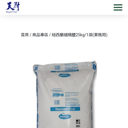
首頁
/
商品專區
/
紐西蘭細精鹽25kg/1袋(業務用)