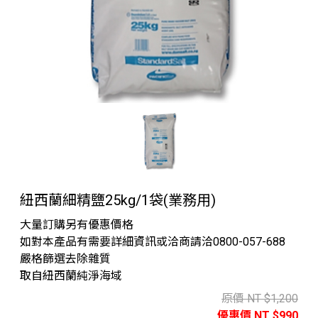
紐西蘭細精鹽25kg/1袋(業務用)
大量訂購另有優惠價格
如對本產品有需要詳細資訊或洽商請洽0800-057-688
嚴格篩選去除雜質
取自紐西蘭純淨海域
原價 NT $1,200
優惠價 NT $990